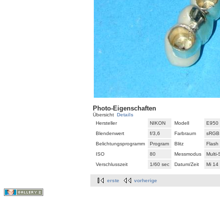
Photo-Eigenschaften
Übersicht
Details
Hersteller
NIKON
Modell
E950
Blendenwert
f/3,6
Farbraum
sRGB
Belichtungsprogramm
Program
Blitz
Flash
ISO
80
Messmodus
Multi
Verschlusszeit
1/60 sec
Datum/Zeit
Mi 14
erste
vorherige