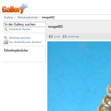
Gallery
Teleskopbrücke
image003
image003
Erweiterte Suche
erste
vorherige
Diashow ansehen
via shutterfly.com drucken
Teleskopbrücke