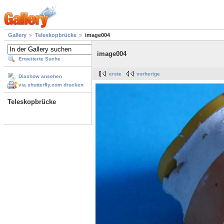
Gallery
Teleskopbrücke
image004
image004
Erweiterte Suche
erste
vorherige
Diashow ansehen
via shutterfly.com drucken
Teleskopbrücke