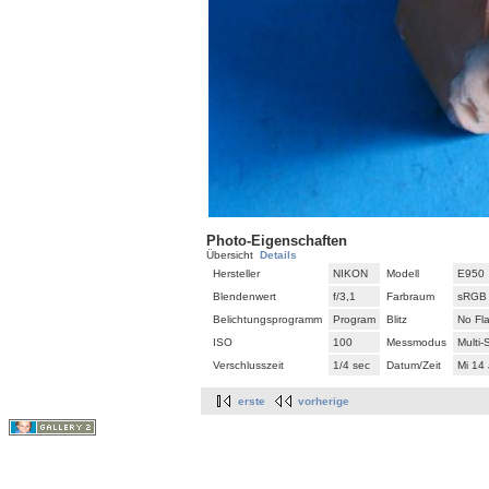
Photo-Eigenschaften
Übersicht
Details
Hersteller
NIKON
Modell
E950
Blendenwert
f/3,1
Farbraum
sRGB
Belichtungsprogramm
Program
Blitz
No Fl
ISO
100
Messmodus
Multi
Verschlusszeit
1/4 sec
Datum/Zeit
Mi 14
erste
vorherige