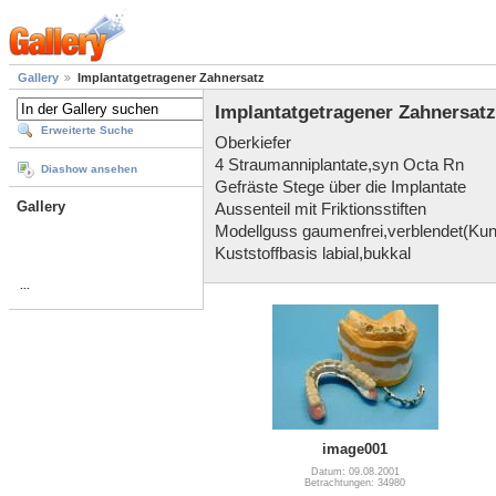
Gallery
Implantatgetragener Zahnersatz
Implantatgetragener Zahnersatz
Erweiterte Suche
Oberkiefer
4 Straumanniplantate,syn Octa Rn
Diashow ansehen
Gefräste Stege über die Implantate
Gallery
Aussenteil mit Friktionsstiften
Modellguss gaumenfrei,verblendet(Kun
Kuststoffbasis labial,bukkal
...
image001
Datum: 09.08.2001
Betrachtungen: 34980