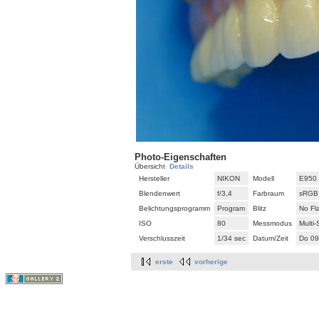
Photo-Eigenschaften
Übersicht
Details
Hersteller
NIKON
Modell
E950
Blendenwert
f/3,4
Farbraum
sRGB
Belichtungsprogramm
Program
Blitz
No Fl
ISO
80
Messmodus
Multi
Verschlusszeit
1/34 sec
Datum/Zeit
Do 09
erste
vorherige