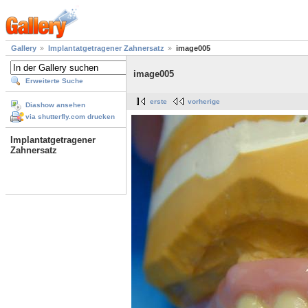
Gallery
Implantatgetragener Zahnersatz
image005
image005
Erweiterte Suche
erste
vorherige
Diashow ansehen
via shutterfly.com drucken
Implantatgetragener
Zahnersatz