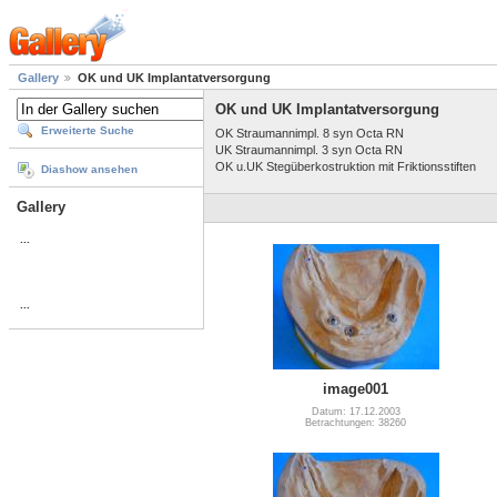
Gallery
OK und UK Implantatversorgung
OK und UK Implantatversorgung
Erweiterte Suche
OK Straumannimpl. 8 syn Octa RN
UK Straumannimpl. 3 syn Octa RN
OK u.UK Stegüberkostruktion mit Friktionsstiften
Diashow ansehen
Gallery
...
...
image001
Datum: 17.12.2003
Betrachtungen: 38260