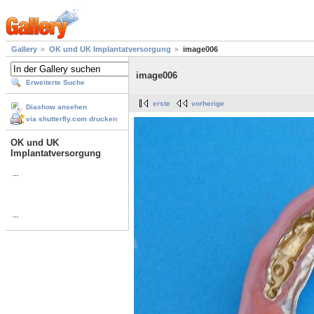
Gallery
OK und UK Implantatversorgung
image006
image006
Erweiterte Suche
erste
vorherige
Diashow ansehen
via shutterfly.com drucken
OK und UK
Implantatversorgung
...
...