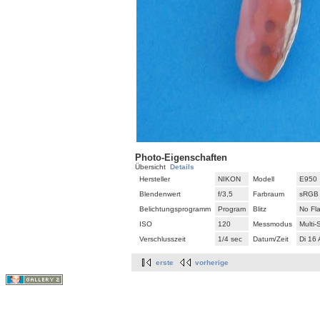
Photo-Eigenschaften
Übersicht
Details
Hersteller
NIKON
Modell
E950
Blendenwert
f/3,5
Farbraum
sRGB
Belichtungsprogramm
Program
Blitz
No Fl
ISO
120
Messmodus
Multi
Verschlusszeit
1/4 sec
Datum/Zeit
Di 16
erste
vorherige