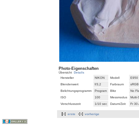
Photo-Eigenschaften
Übersicht
Details
Hersteller
NIKON
Modell
E950
Blendenwert
f/3,2
Farbraum
sRGB
Belichtungsprogramm
Program
Blitz
No Fl
ISO
100
Messmodus
Multi
Verschlusszeit
1/10 sec
Datum/Zeit
Fr 30
erste
vorherige