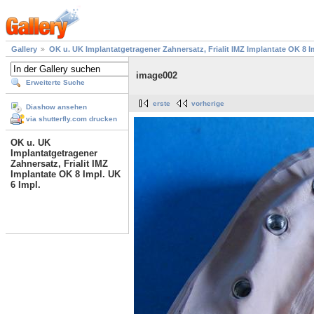
Gallery
OK u. UK Implantatgetragener Zahnersatz, Frialit IMZ Implantate OK 8 I
image002
Erweiterte Suche
erste
vorherige
Diashow ansehen
via shutterfly.com drucken
OK u. UK
Implantatgetragener
Zahnersatz, Frialit IMZ
Implantate OK 8 Impl. UK
6 Impl.