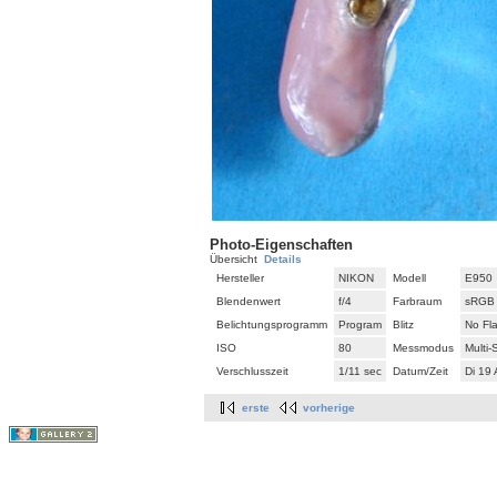
Photo-Eigenschaften
Übersicht
Details
Hersteller
NIKON
Modell
E950
Blendenwert
f/4
Farbraum
sRGB
Belichtungsprogramm
Program
Blitz
No Fl
ISO
80
Messmodus
Multi
Verschlusszeit
1/11 sec
Datum/Zeit
Di 19
erste
vorherige