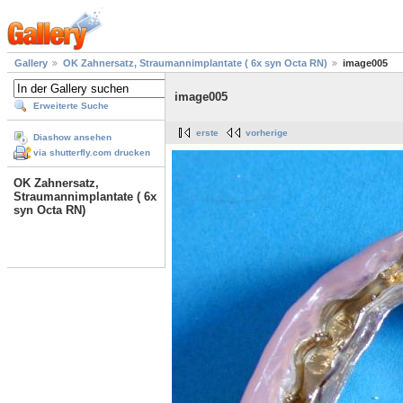
Gallery
OK Zahnersatz, Straumannimplantate ( 6x syn Octa RN)
image005
image005
Erweiterte Suche
erste
vorherige
Diashow ansehen
via shutterfly.com drucken
OK Zahnersatz,
Straumannimplantate ( 6x
syn Octa RN)