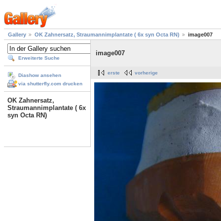
Gallery
OK Zahnersatz, Straumannimplantate ( 6x syn Octa RN)
image007
image007
Erweiterte Suche
erste
vorherige
Diashow ansehen
via shutterfly.com drucken
OK Zahnersatz,
Straumannimplantate ( 6x
syn Octa RN)