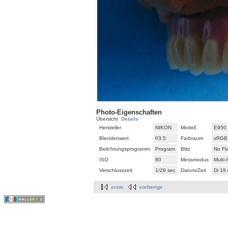
Photo-Eigenschaften
Übersicht
Details
Hersteller
NIKON
Modell
E950
Blendenwert
f/3,5
Farbraum
sRGB
Belichtungsprogramm
Program
Blitz
No Fl
ISO
80
Messmodus
Multi
Verschlusszeit
1/29 sec
Datum/Zeit
Di 19
erste
vorherige