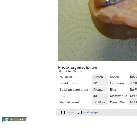
Photo-Eigenschaften
Übersicht
Details
Hersteller
NIKON
Modell
E95
Blendenwert
f/2,9
Farbraum
sRG
Belichtungsprogramm
Program
Blitz
No F
ISO
80
Messmodus
Cent
Verschlusszeit
1/114 sec
Datum/Zeit
Mi 0
erste
vorherige