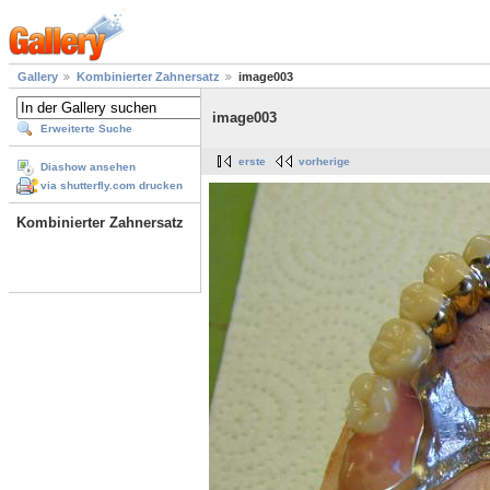
Gallery
Kombinierter Zahnersatz
image003
image003
Erweiterte Suche
erste
vorherige
Diashow ansehen
via shutterfly.com drucken
Kombinierter Zahnersatz