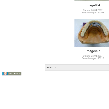
image004
Datum: 24.04.2007
Betrachtungen: 15398
image007
Datum: 24.04.2007
Betrachtungen: 15210
Seite:
1