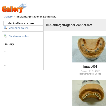
Gallery
Implantatgetragener Zahnersatz
Implantatgetragener Zahnersatz
Erweiterte Suche
Diashow ansehen
Gallery
...
...
image001
Datum: 24.04.2007
Betrachtungen: 15341