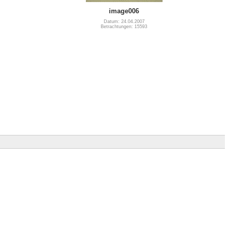
image006
Datum: 24.04.2007
Betrachtungen: 15593