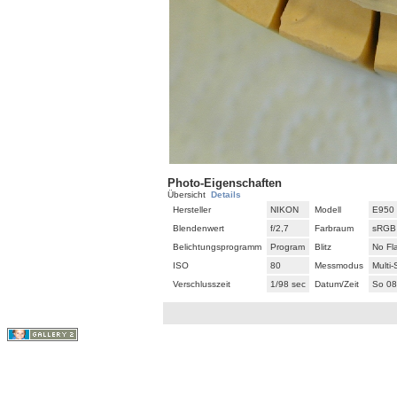
Photo-Eigenschaften
Übersicht
Details
Hersteller
NIKON
Modell
E950
Blendenwert
f/2,7
Farbraum
sRGB
Belichtungsprogramm
Program
Blitz
No Fl
ISO
80
Messmodus
Multi
Verschlusszeit
1/98 sec
Datum/Zeit
So 08