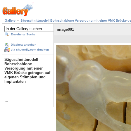
Gallery
Sägeschnittmodell Bohrschablone Versorgung mit einer VMK Brücke ge
image001
Erweiterte Suche
Diashow ansehen
via shutterfly.com drucken
Sägeschnittmodell
Bohrschablone
Versorgung mit einer
VMK Brücke getragen auf
eigenen Stümpfen und
Implantaten
...