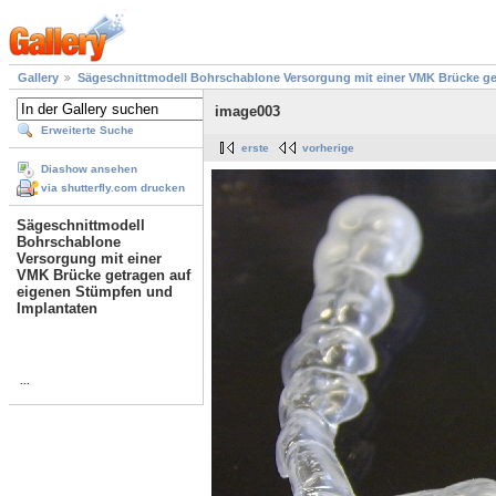
Gallery
Sägeschnittmodell Bohrschablone Versorgung mit einer VMK Brücke ge
image003
Erweiterte Suche
erste
vorherige
Diashow ansehen
via shutterfly.com drucken
Sägeschnittmodell
Bohrschablone
Versorgung mit einer
VMK Brücke getragen auf
eigenen Stümpfen und
Implantaten
...