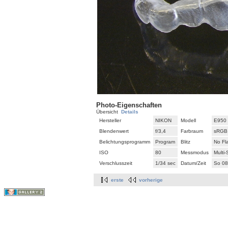
Photo-Eigenschaften
Übersicht
Details
Hersteller
NIKON
Modell
E950
Blendenwert
f/3,4
Farbraum
sRGB
Belichtungsprogramm
Program
Blitz
No Fl
ISO
80
Messmodus
Multi
Verschlusszeit
1/34 sec
Datum/Zeit
So 08
erste
vorherige