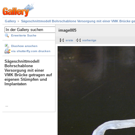
Gallery
Sägeschnittmodell Bohrschablone Versorgung mit einer VMK Brücke ge
image005
Erweiterte Suche
erste
vorherige
Diashow ansehen
via shutterfly.com drucken
Sägeschnittmodell
Bohrschablone
Versorgung mit einer
VMK Brücke getragen auf
eigenen Stümpfen und
Implantaten
...