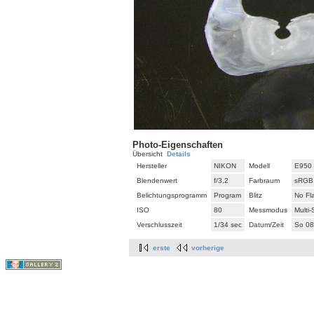
Photo-Eigenschaften
Übersicht
Details
Hersteller
NIKON
Modell
E950
Blendenwert
f/3,2
Farbraum
sRGB
Belichtungsprogramm
Program
Blitz
No Fl
ISO
80
Messmodus
Multi
Verschlusszeit
1/34 sec
Datum/Zeit
So 08
erste
vorherige