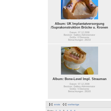
Album: UK Implantatversorgung
/Suprakonstruktion Brücke u. Kronen
Datum: 07.12.2008
Besitzer: Gallery-Administrator
Größe: 6 Elemente
Betrachtungen: 28153
Album: Bone-Level Impl. Strauman
Datum: 07.12.2008
Besitzer: Gallery-Administrator
Größe: 5 Elemente
Betrachtungen: 28193
erste
vorherige
Seite:
1
2
3
4
5
6