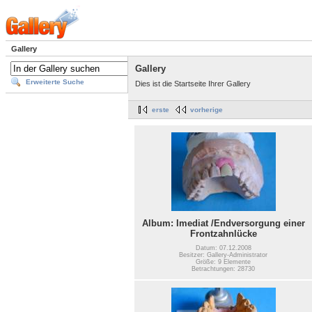
Gallery
Gallery
Erweiterte Suche
Dies ist die Startseite Ihrer Gallery
erste
vorherige
Album: Imediat /Endversorgung einer
Frontzahnlücke
Datum: 07.12.2008
Besitzer: Gallery-Administrator
Größe: 9 Elemente
Betrachtungen: 28730