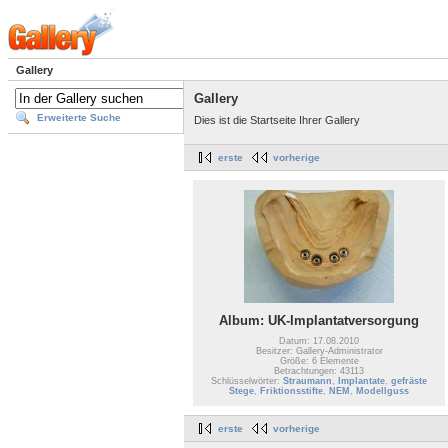
Gallery
Gallery
Erweiterte Suche
Dies ist die Startseite Ihrer Gallery
erste
vorherige
Album: UK-Implantatversorgung
Datum: 17.08.2010
Besitzer: Gallery-Administrator
Größe: 6 Elemente
Betrachtungen: 43113
Schlüsselwörter:
Straumann
,
Implantate
,
gefräste
Stege
,
Friktionsstifte
,
NEM
,
Modellguss
erste
vorherige